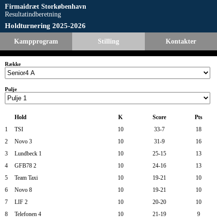
Firmaidræt Storkøbenhavn
Resultatindberetning
Holdturnering 2025-2026
Kampprogram
Stilling
Kontakter
Række
Pulje
Hold
K
Score
Pts
1
TSI
10
33-7
18
2
Novo 3
10
31-9
16
3
Lundbeck 1
10
25-15
13
4
GFB78 2
10
24-16
13
5
Team Taxi
10
19-21
10
6
Novo 8
10
19-21
10
7
LIF 2
10
20-20
10
8
Telefonen 4
10
21-19
9