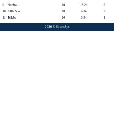
9
Nordea 1
10
16-24
8
10
ABG Sport
10
6-34
2
11
Tellabs
10
6-34
1
2026 © SportsSys